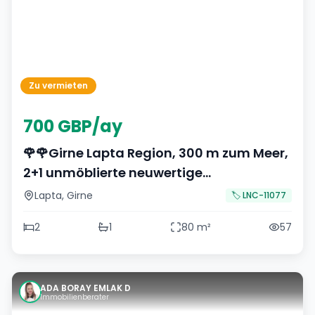
Zu vermieten
700 GBP/ay
🌹🌹Girne Lapta Region, 300 m zum Meer,
2+1 unmöblierte neuwertige
Mietwohnung🌹🌹
Lapta
,
Girne
🏷️
LNC-11077
2
1
80
m²
57
ADA BORAY EMLAK D
Immobilienberater