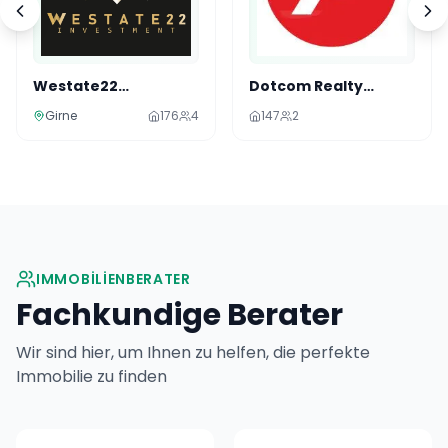
Westate22
Dotcom Realty
Investment
Cyprus
Girne
176
4
147
2
IMMOBILIENBERATER
Fachkundige Berater
Wir sind hier, um Ihnen zu helfen, die perfekte
Immobilie zu finden