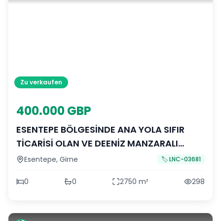
Zu verkaufen
400.000 GBP
ESENTEPE BÖLGESİNDE ANA YOLA SIFIR
TİCARİSİ OLAN VE DEENİZ MANZARALI
SATOLIK 2 DÖNÜM 1800 AK ARAZİ ADEM
Esentepe
,
Girne
🏷️
LNC-03681
AKIN 05338314949
0
0
2750
m²
298