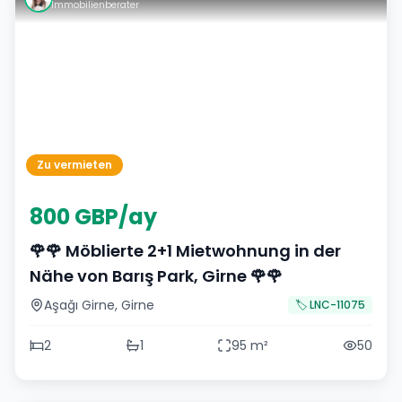
Immobilienberater
Zu vermieten
800 GBP/ay
🌹🌹 Möblierte 2+1 Mietwohnung in der
Nähe von Barış Park, Girne 🌹🌹
Aşağı Girne
,
Girne
🏷️
LNC-11075
2
1
95
m²
50