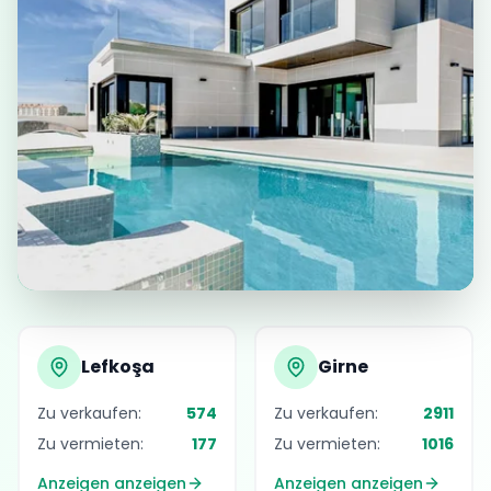
Ihr Traumhaus
Lefkoşa
Girne
Erwartet Sie in Nordzypern
Zu verkaufen:
574
Zu verkaufen:
2911
Zu vermieten:
177
Zu vermieten:
1016
Anzeigen anzeigen
Anzeigen anzeigen