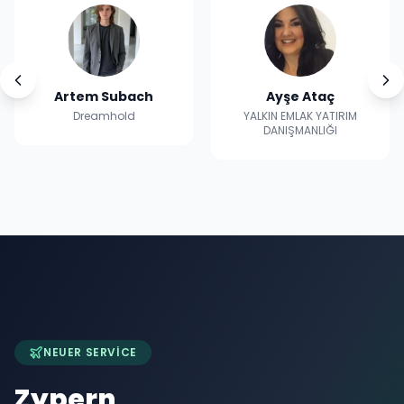
Ayşe
Ataç
Aysu
Güler
YALKIN EMLAK YATIRIM
YALKIN EMLAK YATIRIM
DANIŞMANLIĞI
DANIŞMANLIĞI
NEUER SERVICE
Zypern