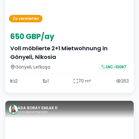
Zu vermieten
650 GBP/ay
Voll möblierte 2+1 Mietwohnung in
Gönyeli, Nikosia
Gönyeli
,
Lefkoşa
🏷️
LNC-10087
2
1
70
m²
263
ADA BORAY EMLAK D
Immobilienberater