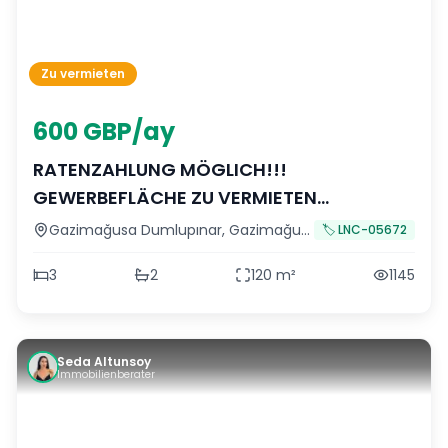
Zu vermieten
600 GBP/ay
RATENZAHLUNG MÖGLICH!!!
GEWERBEFLÄCHE ZU VERMIETEN
MÖBLIERT/UNMÖBLIERT AN DER
Gazimağusa Dumlupınar
,
Gazimağusa
🏷️
LNC-05672
HAUPTSTRASSE DUMLUPINAR IN
3
2
120
m²
1145
FAMAGUSTA
Seda Altunsoy
Immobilienberater