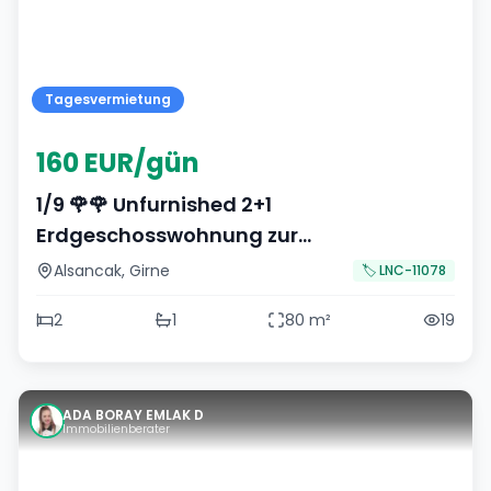
Tagesvermietung
160 EUR/gün
1/9 🌹🌹 Unfurnished 2+1
Erdgeschosswohnung zur
Tagesvermietung am Ortseingang von
Alsancak
,
Girne
🏷️
LNC-11078
Alsancak, Girne 🌹
2
1
80
m²
19
ADA BORAY EMLAK D
Immobilienberater