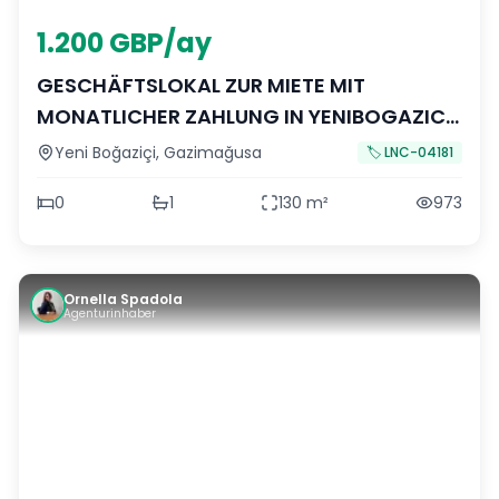
1.200 GBP/ay
GESCHÄFTSLOKAL ZUR MIETE MIT
MONATLICHER ZAHLUNG IN YENIBOGAZICI
RIVA PARK ANLAGE
Yeni Boğaziçi
,
Gazimağusa
🏷️
LNC-04181
0
1
130
m²
973
Ornella Spadola
Agenturinhaber