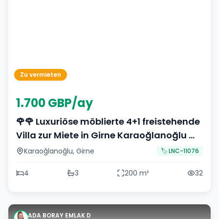
Zu vermieten
1.700 GBP/ay
🌹🌹 Luxuriöse möblierte 4+1 freistehende
Villa zur Miete in Girne Karaoğlanoğlu 🌹
🌹
Karaoğlanoğlu
,
Girne
🏷️
LNC-11076
4
3
200
m²
32
ADA BORAY EMLAK D