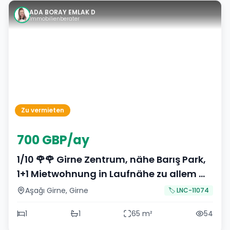
ADA BORAY EMLAK D
Immobilienberater
Zu vermieten
700 GBP/ay
1/10 🌹🌹 Girne Zentrum, nähe Barış Park,
1+1 Mietwohnung in Laufnähe zu allem 🌹
🌹
Aşağı Girne
,
Girne
🏷️
LNC-11074
1
1
65
m²
54