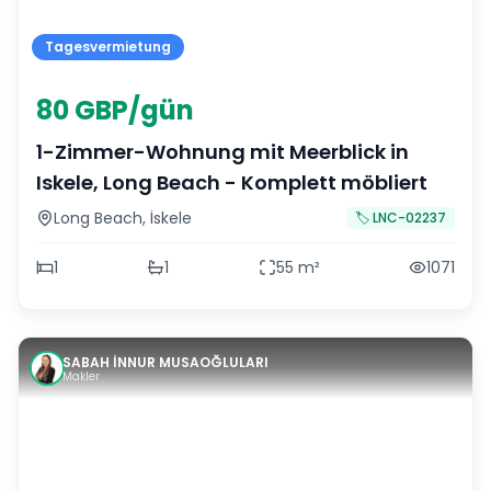
Tagesvermietung
80 GBP/gün
1-Zimmer-Wohnung mit Meerblick in
Iskele, Long Beach - Komplett möbliert
Long Beach
,
İskele
🏷️
LNC-02237
1
1
55
m²
1071
SABAH İNNUR MUSAOĞLULARI
Makler