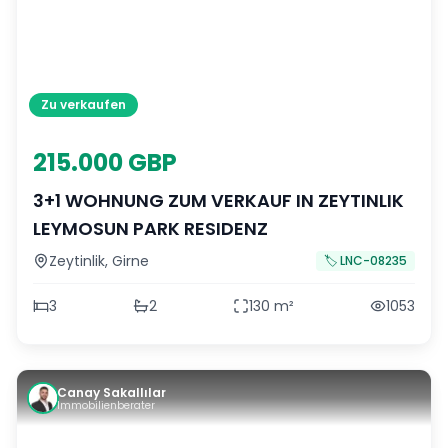
Zu verkaufen
215.000 GBP
3+1 WOHNUNG ZUM VERKAUF IN ZEYTINLIK
LEYMOSUN PARK RESIDENZ
Zeytinlik
,
Girne
🏷️
LNC-08235
3
2
130
m²
1053
Canay Sakallılar
Immobilienberater