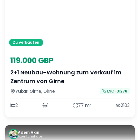
Zu verkaufen
119.000 GBP
2+1 Neubau-Wohnung zum Verkauf im
Zentrum von Girne
Yukarı Girne
,
Girne
🏷️
LNC-01278
2
1
77
m²
2103
Adem Akın
Agenturinhaber