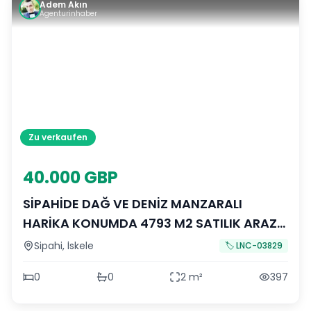
Adem Akın
Agenturinhaber
Zu verkaufen
40.000 GBP
SİPAHİDE DAĞ VE DENİZ MANZARALI
HARİKA KONUMDA 4793 M2 SATILIK ARAZİ
ADEM AKIN 05338314949
Sipahi
,
İskele
🏷️
LNC-03829
0
0
2
m²
397