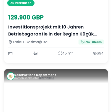
Zu verkaufen
129.900 GBP
Investitionsprojekt mit 10 Jahren
Betriebsgarantie in der Region Küçük
Erenköy
Tatlısu
,
Gazimağusa
🏷️
LNC-06396
1
1
45
m²
694
Reservations Department
Immobilienberater
🇬🇧
🇹🇷
🇷🇺