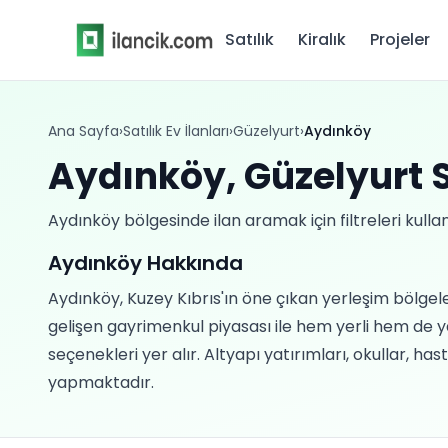
Satılık
Kiralık
Projeler
Ana Sayfa
›
Satılık Ev İlanları
›
Güzelyurt
›
Aydınköy
Aydınköy, Güzelyurt Sa
Aydınköy bölgesinde ilan aramak için filtreleri kullan
Aydınköy Hakkında
Aydınköy, Kuzey Kıbrıs'ın öne çıkan yerleşim bölgel
gelişen gayrimenkul piyasası ile hem yerli hem de yaba
seçenekleri yer alır. Altyapı yatırımları, okullar, ha
yapmaktadır.