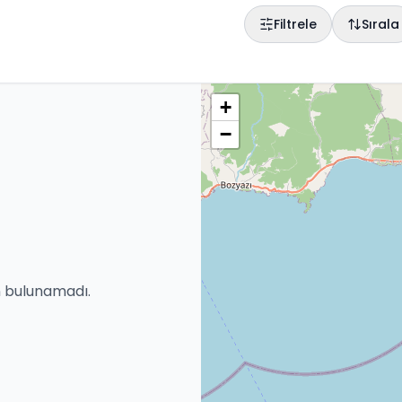
Filtrele
Sırala
+
−
an bulunamadı.